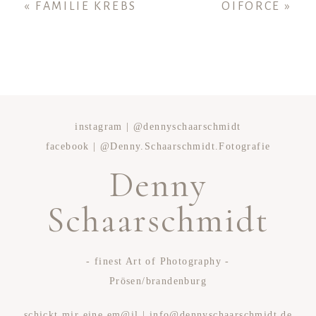
«
FAMILIE KREBS
OIFORCE
»
instagram | @dennyschaarschmidt
facebook | @Denny.Schaarschmidt.Fotografie
Denny
Schaarschmidt
- finest Art of Photography -
Prösen/brandenburg
schickt mir eine em@il | info@dennyschaarschmidt.de