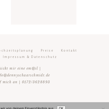
ochzeitsplanung
Preise
Kontakt
Impressum & Datenschutz
hickt mir eine em@il |
fo@dennyschaarschmidt.de
f mich an | 0172/3628893
wir von deinem Einverständnis aus.
OK