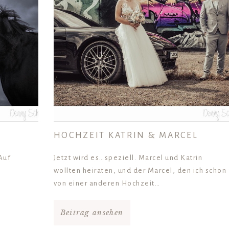
HOCHZEIT KATRIN & MARCEL
Auf
Jetzt wird es…speziell. Marcel und Katrin
wollten heiraten, und der Marcel, den ich schon
von einer anderen Hochzeit…
Beitrag ansehen