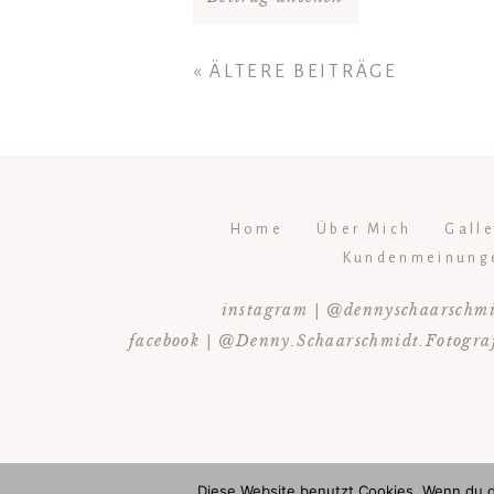
« ÄLTERE BEITRÄGE
Home
Über Mich
Gall
Kundenmeinung
instagram | @dennyschaarschm
facebook | @Denny.Schaarschmidt.Fotogra
Diese Website benutzt Cookies. Wenn du d