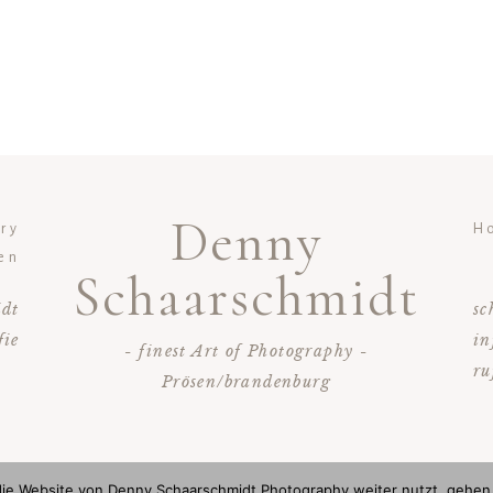
Denny
ery
H
en
Schaarschmidt
idt
sc
fie
in
- finest Art of Photography -
ru
Prösen/brandenburg
ie Website von Denny Schaarschmidt Photography weiter nutzt, gehen 