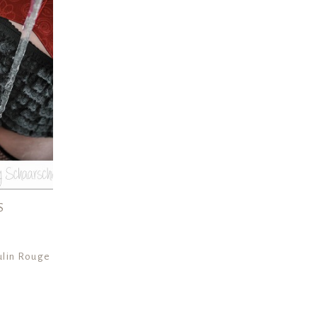
S
ulin Rouge