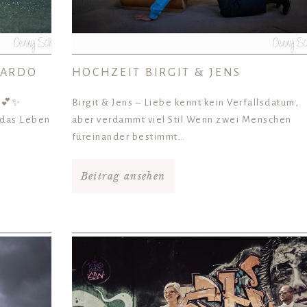
CARDO
HOCHZEIT BIRGIT & JENS
o 💕✨
Birgit & Jens – Liebe kennt kein Verfallsdatum,
 das Leben
aber verdammt viel Stil Wenn zwei Menschen
füreinander bestimmt…
Beitrag ansehen