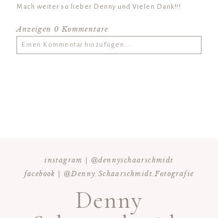
Mach weiter so lieber Denny und Vielen Dank!!!
Anzeigen
0 Kommentare
Einen Kommentar hinzufügen....
hre E-Mail wird
nie
veröffentlicht oder geteilt.
erforderliche Felder sind markiert *
instagram | @dennyschaarschmidt
facebook | @Denny.Schaarschmidt.Fotografie
Denny
KOMMENTAR HINZUFÜGEN