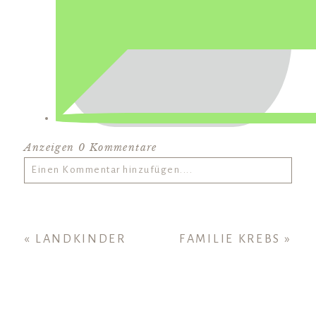
Anzeigen
0 Kommentare
Einen Kommentar hinzufügen....
hre E-Mail wird
nie
veröffentlicht oder geteilt.
erforderliche Felder sind markiert *
«
LANDKINDER
FAMILIE KREBS
»