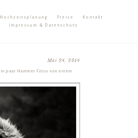
Hochzeitsplanung
Preise
Kontakt
Impressum & Datenschutz
Mai 24, 2014
l ein paar Hammer Fotos von einem