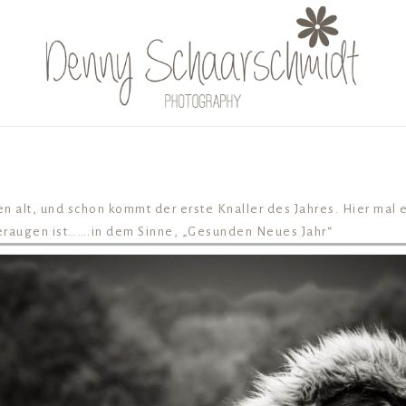
den alt, und schon kommt der erste Knaller des Jahres. Hier ma
neraugen ist…….in dem Sinne, „Gesunden Neues Jahr“