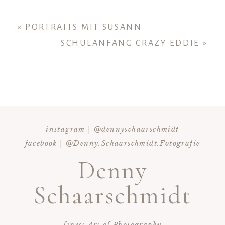
hre E-Mail wird
nie
veröffentlicht oder geteilt.
erforderliche Felder sind markiert *
«
PORTRAITS MIT SUSANN
SCHULANFANG CRAZY EDDIE
»
instagram | @dennyschaarschmidt
KOMMENTAR HINZUFÜGEN
facebook | @Denny.Schaarschmidt.Fotografie
Denny
Schaarschmidt
- finest Art of Photography -