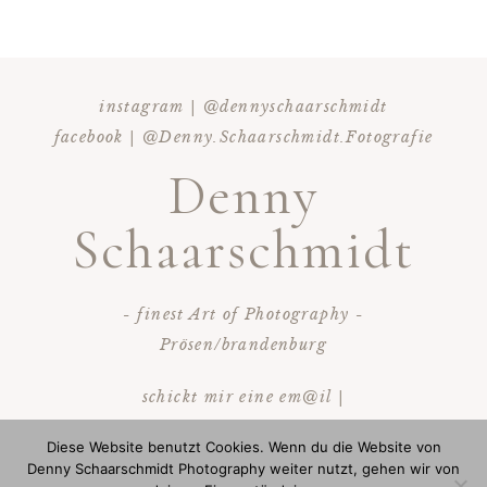
instagram | @dennyschaarschmidt
facebook | @Denny.Schaarschmidt.Fotografie
Denny
Schaarschmidt
- finest Art of Photography -
Prösen/brandenburg
schickt mir eine em@il |
info@dennyschaarschmidt.de
Diese Website benutzt Cookies. Wenn du die Website von
ruf mich an | 0172/3628893
Denny Schaarschmidt Photography weiter nutzt, gehen wir von