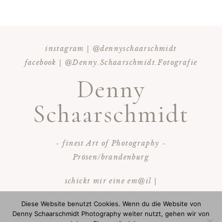
instagram | @dennyschaarschmidt
facebook | @Denny.Schaarschmidt.Fotografie
Denny
Schaarschmidt
- finest Art of Photography -
Prösen/brandenburg
schickt mir eine em@il |
info@dennyschaarschmidt.de
Diese Website benutzt Cookies. Wenn du die Website von
ruf mich an | 0172/3628893
Denny Schaarschmidt Photography weiter nutzt, gehen wir von