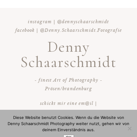
instagram | @dennyschaarschmidt
facebook | @Denny.Schaarschmidt.Fotografie
Denny
Schaarschmidt
- finest Art of Photography -
Prösen/brandenburg
schickt mir eine em@il |
info@dennyschaarschmidt.de
Diese Website benutzt Cookies. Wenn du die Website von
ruf mich an | 0172/3628893
Denny Schaarschmidt Photography weiter nutzt, gehen wir von
deinem Einverständnis aus.