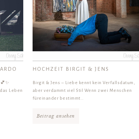
CARDO
HOCHZEIT BIRGIT & JENS
o 💕✨
Birgit & Jens – Liebe kennt kein Verfallsdatum,
 das Leben
aber verdammt viel Stil Wenn zwei Menschen
füreinander bestimmt…
Beitrag ansehen