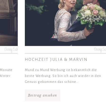
HOCHZEIT JULIA & MARVIN
r Monate
Mund zu Mund Werbung ist bekanntlich die
 Winter
beste Werbung. So bin ich auch wieder in den
Genuss gekommen das schöne…
Beitrag ansehen