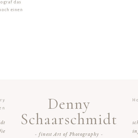
tograf das
 noch einen
Denny
ery
H
en
Schaarschmidt
idt
sc
fie
in
- finest Art of Photography -