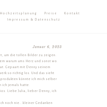
Hochzeitsplanung
Preise
Kontakt
Impressum & Datenschutz
Januar 6, 2023
t, um die tollen Bilder zu zeigen.
inem warum ums Herz und sonst wo.
 hat. Gepaart mit Denny seinem
rk so richtig los. Und das sieht
dprodukten könnte ich mich selber
 ich jemals hatte.
s. Liebe Julia, lieber Denny, ich
ich noch nie….kleiner Gedanken