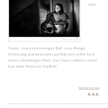
zwei
Teams, einen eierförmigen Ball, eine Menge
Polsterung und wenn alles perfekt sein sollte noch
einen schlammigen Platz. Das Ganze addiert, nennt
man dann American Football.
Weiterlesen
►►►
________________________________________________