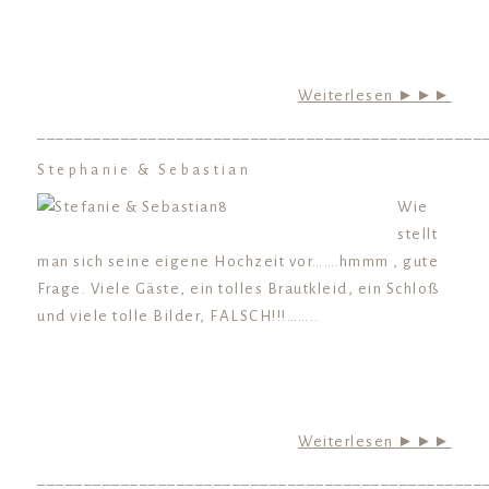
Weiterlesen ►►►
________________________________________________
Stephanie & Sebastian
Wie
stellt
man sich seine eigene Hochzeit vor…….hmmm , gute
Frage. Viele Gäste, ein tolles Brautkleid, ein Schloß
und viele tolle Bilder, FALSCH!!!……..
Weiterlesen ►►►
________________________________________________